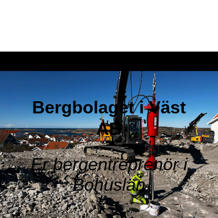
Bergbolaget i Väst
AB
Er bergentreprenör i
Bohuslän