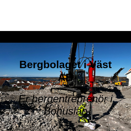
Bergbolaget i Väst
AB
Er bergentreprenör i
Bohuslän